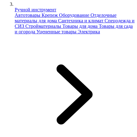
Ручной инструмент
Автотовары
Крепеж
Оборудование
Отделочные
материалы для дома
Сантехника и климат
Спецодежда и
СИЗ
Стройматериалы
Товары для дома
Товары для сада
и огорода
Уцененные товары
Электрика