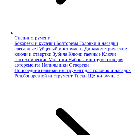
Специнструмент
Бокорезы и кусачки
Болторезы
Головки и насадки
слесарные
Губцевый инструмент
Динамометрические
ключи и отвертки
Зубила
Ключи гаечные
Ключи
сантехнические
Молотки
Наборы инструментов для
авторемонта
Напильники
Отвертки
Присоединительный инструмент для головок и насадок
Резьбонарезной инструмент
Тиски
Щетки ручные