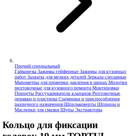
Прочий специальный
Гайкорезы
Зажимы гейферные
Зажимы для кузовных
работ
Захваты для мелких деталей
Зеркала слесарные
Манометры для проверки давления в шинах
Молотки
рихтовочные для кузовного ремонта
Монтировки
Пинцеты
Рассухариватели клапанов
Рихтовочные
оправки и пластины
Съемники и приспособления
различного назначения
Шпильковерты
Шприцы и
Масленки для смазки
Щупы
Экстракторы
Кольцо для фиксации
головок 19 мм TOPTUL