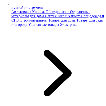
Ручной инструмент
Автотовары
Крепеж
Оборудование
Отделочные
материалы для дома
Сантехника и климат
Спецодежда и
СИЗ
Стройматериалы
Товары для дома
Товары для сада
и огорода
Уцененные товары
Электрика