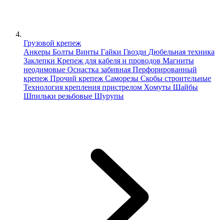
Грузовой крепеж
Анкеры
Болты
Винты
Гайки
Гвозди
Дюбельная техника
Заклепки
Крепеж для кабеля и проводов
Магниты
неодимовые
Оснастка забивная
Перфорированный
крепеж
Прочий крепеж
Саморезы
Скобы строительные
Технология крепления пристрелом
Хомуты
Шайбы
Шпильки резьбовые
Шурупы