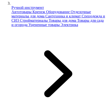
Ручной инструмент
Автотовары
Крепеж
Оборудование
Отделочные
материалы для дома
Сантехника и климат
Спецодежда и
СИЗ
Стройматериалы
Товары для дома
Товары для сада
и огорода
Уцененные товары
Электрика