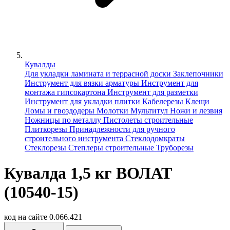
Кувалды
Для укладки ламината и террасной доски
Заклепочники
Инструмент для вязки арматуры
Инструмент для
монтажа гипсокартона
Инструмент для разметки
Инструмент для укладки плитки
Кабелерезы
Клещи
Ломы и гвоздодеры
Молотки
Мультитул
Ножи и лезвия
Ножницы по металлу
Пистолеты строительные
Плиткорезы
Принадлежности для ручного
строительного инструмента
Стеклодомкраты
Стеклорезы
Степлеры строительные
Труборезы
Кувалда 1,5 кг ВОЛАТ
(10540-15)
код на сайте
0.066.421