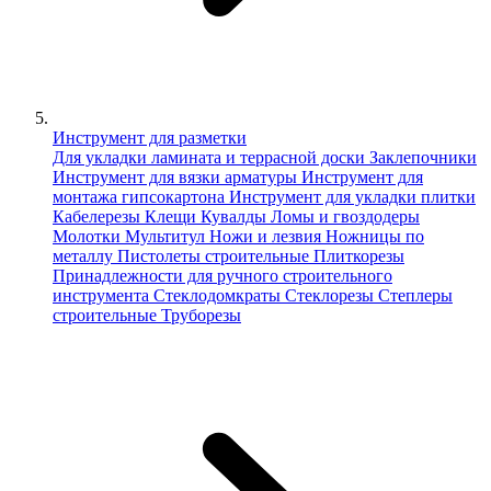
Инструмент для разметки
Для укладки ламината и террасной доски
Заклепочники
Инструмент для вязки арматуры
Инструмент для
монтажа гипсокартона
Инструмент для укладки плитки
Кабелерезы
Клещи
Кувалды
Ломы и гвоздодеры
Молотки
Мультитул
Ножи и лезвия
Ножницы по
металлу
Пистолеты строительные
Плиткорезы
Принадлежности для ручного строительного
инструмента
Стеклодомкраты
Стеклорезы
Степлеры
строительные
Труборезы