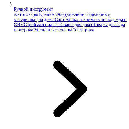
Ручной инструмент
Автотовары
Крепеж
Оборудование
Отделочные
материалы для дома
Сантехника и климат
Спецодежда и
СИЗ
Стройматериалы
Товары для дома
Товары для сада
и огорода
Уцененные товары
Электрика