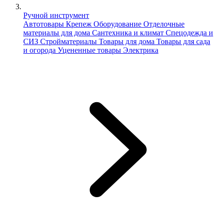
Ручной инструмент
Автотовары
Крепеж
Оборудование
Отделочные
материалы для дома
Сантехника и климат
Спецодежда и
СИЗ
Стройматериалы
Товары для дома
Товары для сада
и огорода
Уцененные товары
Электрика