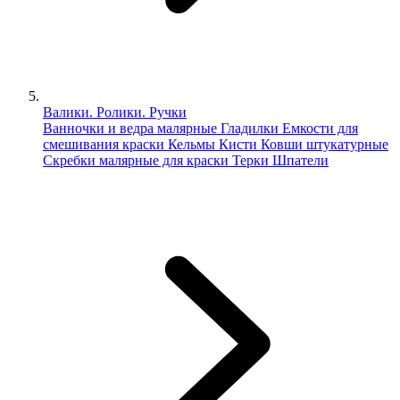
Валики. Ролики. Ручки
Ванночки и ведра малярные
Гладилки
Емкости для
смешивания краски
Кельмы
Кисти
Ковши штукатурные
Скребки малярные для краски
Терки
Шпатели