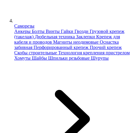
Саморезы
Анкеры
Болты
Винты
Гайки
Гвозди
Грузовой крепеж
(такелаж)
Дюбельная техника
Заклепки
Крепеж для
кабеля и проводов
Магниты неодимовые
Оснастка
забивная
Перфорированный крепеж
Прочий крепеж
Скобы строительные
Технология крепления пристрелом
Хомуты
Шайбы
Шпильки резьбовые
Шурупы