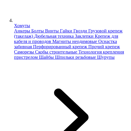
Хомуты
Анкеры
Болты
Винты
Гайки
Гвозди
Грузовой крепеж
(такелаж)
Дюбельная техника
Заклепки
Крепеж для
кабеля и проводов
Магниты неодимовые
Оснастка
забивная
Перфорированный крепеж
Прочий крепеж
Саморезы
Скобы строительные
Технология крепления
пристрелом
Шайбы
Шпильки резьбовые
Шурупы