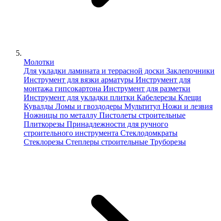
Молотки
Для укладки ламината и террасной доски
Заклепочники
Инструмент для вязки арматуры
Инструмент для
монтажа гипсокартона
Инструмент для разметки
Инструмент для укладки плитки
Кабелерезы
Клещи
Кувалды
Ломы и гвоздодеры
Мультитул
Ножи и лезвия
Ножницы по металлу
Пистолеты строительные
Плиткорезы
Принадлежности для ручного
строительного инструмента
Стеклодомкраты
Стеклорезы
Степлеры строительные
Труборезы