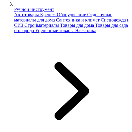
Ручной инструмент
Автотовары
Крепеж
Оборудование
Отделочные
материалы для дома
Сантехника и климат
Спецодежда и
СИЗ
Стройматериалы
Товары для дома
Товары для сада
и огорода
Уцененные товары
Электрика