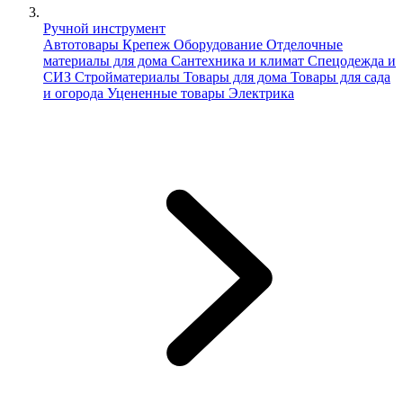
Ручной инструмент
Автотовары
Крепеж
Оборудование
Отделочные
материалы для дома
Сантехника и климат
Спецодежда и
СИЗ
Стройматериалы
Товары для дома
Товары для сада
и огорода
Уцененные товары
Электрика