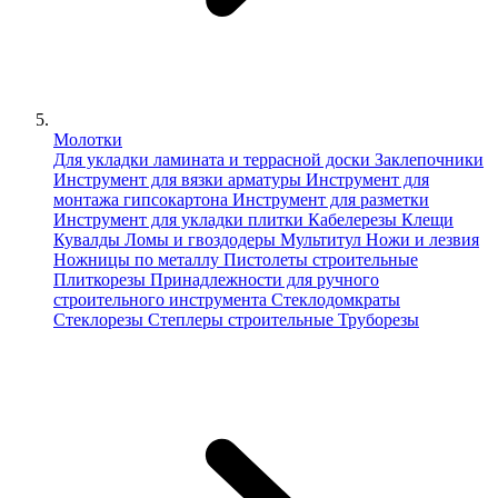
Молотки
Для укладки ламината и террасной доски
Заклепочники
Инструмент для вязки арматуры
Инструмент для
монтажа гипсокартона
Инструмент для разметки
Инструмент для укладки плитки
Кабелерезы
Клещи
Кувалды
Ломы и гвоздодеры
Мультитул
Ножи и лезвия
Ножницы по металлу
Пистолеты строительные
Плиткорезы
Принадлежности для ручного
строительного инструмента
Стеклодомкраты
Стеклорезы
Степлеры строительные
Труборезы